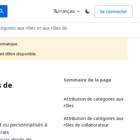
arch
Langue
Français
Se connecter
earch
translate
expand_more
tégories aux rôles et aux rôles de
tomatique.

nt d’être disponible.
Sommaire de la page
s de
Attribution de catégories aux
rôles
Attribution de catégories aux
ut ou personnalisés à
rôles de collaborateur
ries
eurs droits de