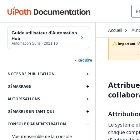
Ope
Accueil
Aut
Dro
Guide utilisateur d'Automation
to
Hub
choo
Automation Suite
·
2021.10
V
Important :
prod
L
- Réduire
NOTES DE PUBLICATION
Attribue
DÉMARRAGE
collabor
AUTORISATIONS
DÉMARRER EN TANT QUE
Attributio
Le système of
CONSOLE D'ADMINISTRATION
chaque compte
Vue d'ensemble de la console
d'automatisat