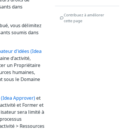
osants dans
Contribuez à améliorer
cette page
ibué, vous délimitez
osants soumis dans
ateur d'idées (Idea
ne d'activité,
cter un Propriétaire
ources humaines,
nt sous le Domaine
 (Idea Approver)
et
ctivité et Former et
isateur sera limité à
e processus
ctivité > Ressources