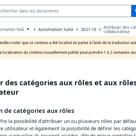
Se
s
Attribuer des ca
n
Automation Suite
2021.10
omation Hub
collaborateur
pdown
se
euillez noter que ce contenu a été localisé en partie à l’aide de la traduction au
uct
a localisation du contenu nouvellement publié peut prendre 1 à 2 semaines ava
r des catégories aux rôles et aux rôle
ateur
n de catégories aux rôles
fre la possibilité d'attribuer un ou plusieurs rôles par défa
 utilisateur et également la possibilité de définir les catégo
ion auxquelles ils peuvent accéder, afin de mieux contrôler l