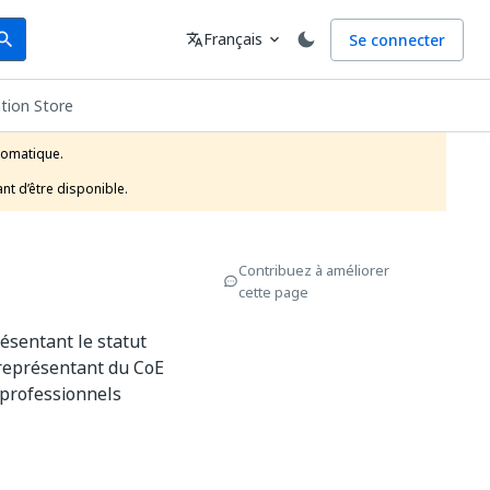
arch
Langue
Français
Se connecter
earch
translate
expand_more
ation Store
tomatique.

nt d’être disponible.
Contribuez à améliorer
cette page
résentant le statut
n représentant du CoE
 professionnels