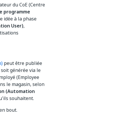
sateur du CoE (Centre
de programme
e idée à la phase
tion User)
,
tisations
n)
peut être publiée
e soit générée via le
employé (Employee
ans le magasin, selon
ion (Automation
'ils souhaitent.
en bout.