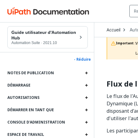
Ope
Accueil
Aut
Dro
Guide utilisateur d'Automation
to
Hub
choo
Automation Suite
·
2021.10
V
Important :
prod
L
- Réduire
NOTES DE PUBLICATION
Flux de 
DÉMARRAGE
Le flux de l'
AUTORISATIONS
Dynamique (Li
DÉMARRER EN TANT QUE
disposant d'a
d'utiliser l'a
CONSOLE D'ADMINISTRATION
Les participan
ESPACE DE TRAVAIL