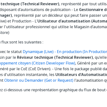
 technique (Technical Reviewer)
, représenté par tout utili
 disposant d'autorisations de publication - Le
Gestionnaire 
nager)
, représenté par un décideur qui peut faire passer un
ve) et Production - L'
Utilisateur d'automatisation (Automa
r l'utilisateur professionnel qui utilise le Magasin d'automa
tore)
flux sont les suivantes :
avec le statut
Dynamique (Live) - En production (In Productio
sin par le
Réviseur technique (Technical Reviewer)
, qu'ell
oppement citoyen (Citizen Developer Flow)
, Généré par un 
néré par le CoE (CoE Driven). - Une fois le package publié d
s d'utilisation instantanée, les
Utilisateurs d'Automatisat
nt
Obtenir ou Demander (Get or Request)
l'automatisation qu
z ci-dessous une représentation graphique du flux de bout 