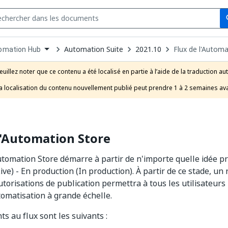
Se
s
n
Automation Suite
2021.10
Flux de l'Autom
omation Hub
pdown
se
euillez noter que ce contenu a été localisé en partie à l’aide de la traduction au
uct
a localisation du contenu nouvellement publié peut prendre 1 à 2 semaines ava
l'Automation Store
Automation Store démarre à partir de n'importe quelle idée p
ve) - En production (In production). À partir de ce stade, u
utorisations de publication permettra à tous les utilisateurs
utomatisation à grande échelle.
ts au flux sont les suivants :