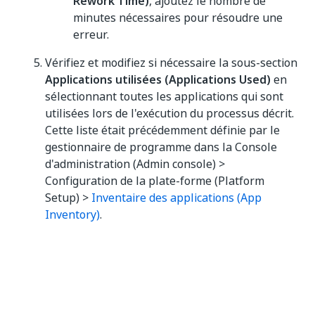
Rework Time)
, ajoutez le nombre de
minutes nécessaires pour résoudre une
erreur.
Vérifiez et modifiez si nécessaire la sous-section
Applications utilisées (Applications Used)
en
sélectionnant toutes les applications qui sont
utilisées lors de l'exécution du processus décrit.
Cette liste était précédemment définie par le
gestionnaire de programme dans la Console
d'administration (Admin console) >
Configuration de la plate-forme (Platform
Setup) >
Inventaire des applications (App
Inventory)
.
Si l'application n'est pas définie, commencez à
saisir son nom et la ligne
Créer (Create)
s'affichera. Cliquez sur cette ligne ou appuyez
sur la touche Entrée pour ajouter les détails de
l'application.