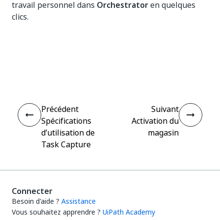
travail personnel dans
Orchestrator
en quelques
clics.
Oui
Non
thumb_up
thumb_down
Précédent
Suivant
Spécifications
Activation du
d’utilisation de
magasin
Task Capture
Connecter
Besoin d'aide ?
Assistance
Vous souhaitez apprendre ?
UiPath Academy