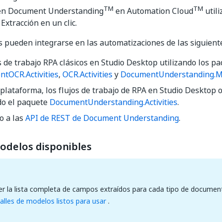
TM
TM
en Document Understanding
en Automation Cloud
utili
 Extracción en un clic.
 pueden integrarse en las automatizaciones de las siguien
s de trabajo RPA clásicos en Studio Desktop utilizando los p
entOCR.Activities
,
OCR.Activities
y
DocumentUnderstanding.ML.
plataforma, los flujos de trabajo de RPA en Studio Desktop 
do el paquete
DocumentUnderstanding.Activities
.
o a las
API de REST de Document Understanding
.
modelos disponibles
r la lista completa de campos extraídos para cada tipo de document
alles de modelos listos para usar
.