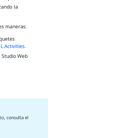
zando la
tes maneras:
aquetes
Activities
.
o Studio Web
o, consulta el