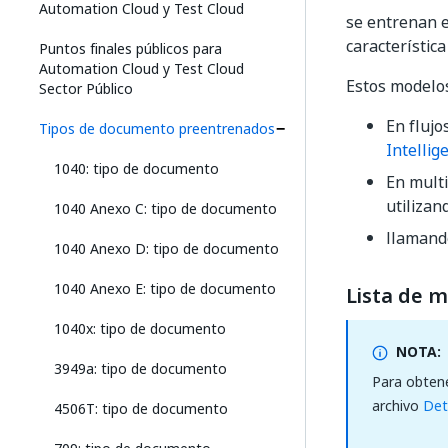
Automation Cloud y Test Cloud
se entrenan 
característica
Puntos finales públicos para
Automation Cloud y Test Cloud
Estos modelos
Sector Público
En flujo
Tipos de documento preentrenados
Intellig
1040: tipo de documento
En multi
utilizan
1040 Anexo C: tipo de documento
llamand
1040 Anexo D: tipo de documento
1040 Anexo E: tipo de documento
Lista de 
1040x: tipo de documento
NOTA:
3949a: tipo de documento
Para obtene
archivo
Det
4506T: tipo de documento