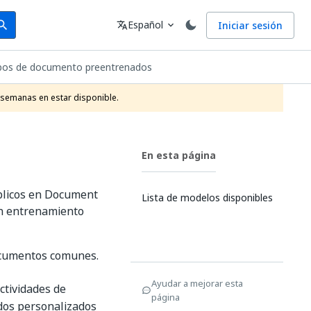
arch
Idioma
Español
Iniciar sesión
arch
translate
expand_more
pos de documento preentrenados
 semanas en estar disponible.
En esta página
blicos en Document
Lista de modelos disponibles
in entrenamiento
ocumentos comunes.
Ayudar a mejorar esta
ctividades de
página
dos personalizados