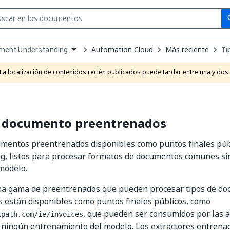
Se
se
Automation Cloud
Más reciente
Ti
ment Understanding
own
e
La localización de contenidos recién publicados puede tardar entre una y dos
t
e documento preentrenados
umentos preentrenados disponibles como puntos finales pú
g, listos para procesar formatos de documentos comunes s
 modelo.
a gama de preentrenados que pueden procesar tipos de d
 están disponibles como puntos finales públicos, como
, que pueden ser consumidos por las a
ipath.com/ie/invoices
 ningún entrenamiento del modelo. Los extractores entrena