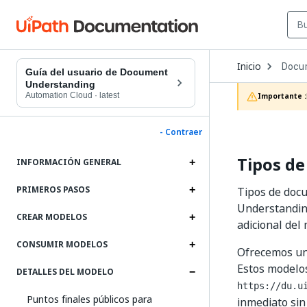
Open
Inicio
Docu
Dropd
Guía del usuario de Document
to
Understanding
choos
Automation Cloud
·
latest
Importante :
produc
- Contraer
Tipos d
INFORMACIÓN GENERAL
PRIMEROS PASOS
Tipos de doc
Understandin
CREAR MODELOS
adicional del
CONSUMIR MODELOS
Ofrecemos un
Estos modelos
DETALLES DEL MODELO
https://du.u
Puntos finales públicos para
inmediato sin