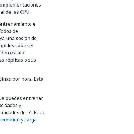
s implementaciones
l de las CPU.
 entrenamiento e
íodos de
iva una sesión de
ápidos sobre el
eden escalar
s réplicas o sus
inas por hora. Esta
 que puedes entrenar
acidades y
unidades de IA. Para
 medición y carga