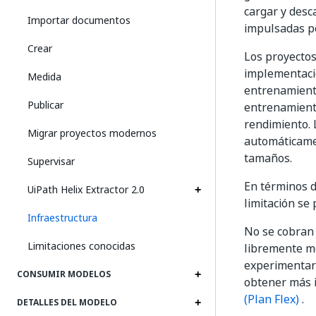
cargar y desc
Importar documentos
impulsadas p
Crear
Los proyectos
implementacio
Medida
entrenamiento
Publicar
entrenamiento
rendimiento.
Migrar proyectos modernos
automáticamen
tamaños.
Supervisar
En términos d
UiPath Helix Extractor 2.0
limitación se 
Infraestructura
No se cobran 
Limitaciones conocidas
libremente mo
experimentar 
CONSUMIR MODELOS
obtener más i
(Plan Flex)
.
DETALLES DEL MODELO