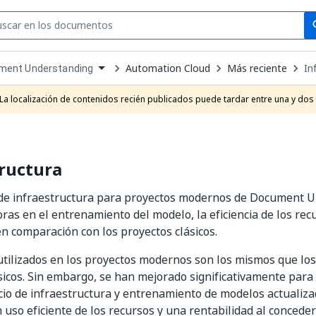
Se
se
Automation Cloud
Más reciente
In
ment Understanding
own
e
La localización de contenidos recién publicados puede tardar entre una y dos
t
ructura
 de infraestructura para proyectos modernos de Document U
oras en el entrenamiento del modelo, la eficiencia de los recu
en comparación con los proyectos clásicos.
tilizados en los proyectos modernos son los mismos que los 
sicos. Sin embargo, se han mejorado significativamente para
cio de infraestructura y entrenamiento de modelos actualiza
 uso eficiente de los recursos y una rentabilidad al conceder