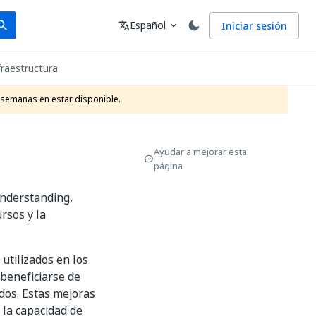
arch
Idioma
Español
Iniciar sesión
arch
translate
expand_more
fraestructura
 semanas en estar disponible.
Ayudar a mejorar esta
página
nderstanding,
rsos y la
utilizados en los
 beneficiarse de
dos. Estas mejoras
 la capacidad de