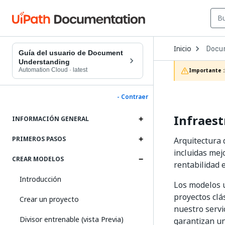
Open
Inicio
Docu
Dropd
Guía del usuario de Document
to
Understanding
choos
Automation Cloud
·
latest
Importante :
produc
- Contraer
Infraest
INFORMACIÓN GENERAL
PRIMEROS PASOS
Arquitectura
incluidas mej
CREAR MODELOS
rentabilidad 
Introducción
Los modelos u
proyectos clá
Crear un proyecto
nuestro servi
Divisor entrenable (vista Previa)
garantizan un