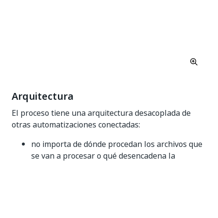
Arquitectura
El proceso tiene una arquitectura desacoplada de
otras automatizaciones conectadas:
no importa de dónde procedan los archivos que
se van a procesar o qué desencadena la
ejecución, esto es responsabilidad de un
proceso ascendente;
no importa dónde debe utilizarse la información
extraída, esto es responsabilidad de un proceso