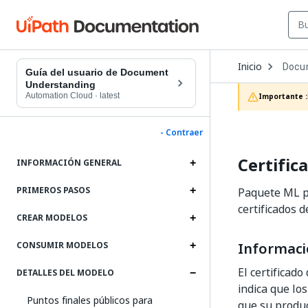
Open
Inicio
Docu
Dropd
Guía del usuario de Document
to
Understanding
choos
Automation Cloud
·
latest
Importante :
produc
- Contraer
Certific
INFORMACIÓN GENERAL
PRIMEROS PASOS
Paquete ML pa
certificados 
CREAR MODELOS
Informaci
CONSUMIR MODELOS
El certificad
DETALLES DEL MODELO
indica que lo
Puntos finales públicos para
que su produc