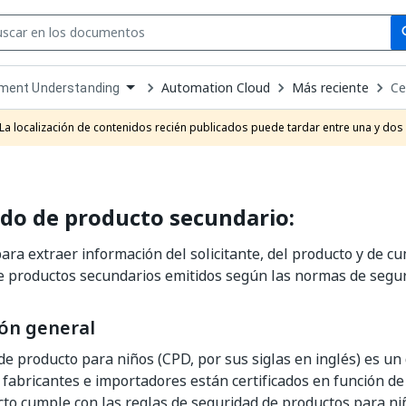
Se
se
Automation Cloud
Más reciente
Ce
ment Understanding
own
e
La localización de contenidos recién publicados puede tardar entre una y dos
t
ado de producto secundario:
ra extraer información del solicitante, del producto y de c
de productos secundarios emitidos según las normas de segur
ón general
o de producto para niños (CPD, por sus siglas en inglés) es 
s fabricantes e importadores están certificados en función 
to cumple con las reglas de seguridad de productos para n