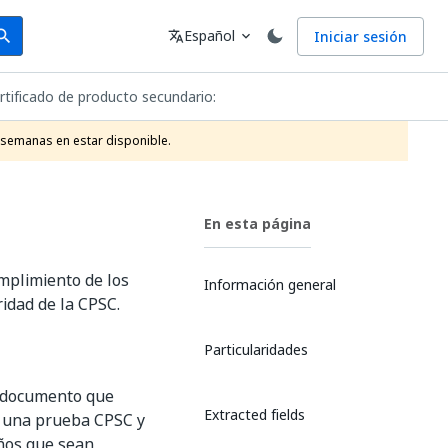
arch
Idioma
Español
Iniciar sesión
arch
translate
expand_more
rtificado de producto secundario:
 semanas en estar disponible.
En esta página
umplimiento de los
Información general
idad de la CPSC.
Particularidades
un documento que
Extracted fields
de una prueba CPSC y
iños que sean