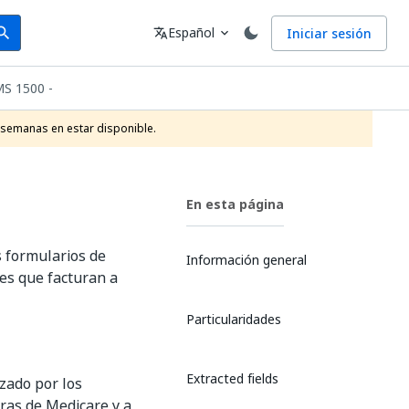
arch
Idioma
Español
Iniciar sesión
arch
translate
expand_more
S 1500 -
 semanas en estar disponible.
En esta página
 formularios de
Información general
es que facturan a
Particularidades
Extracted fields
zado por los
ras de Medicare y a