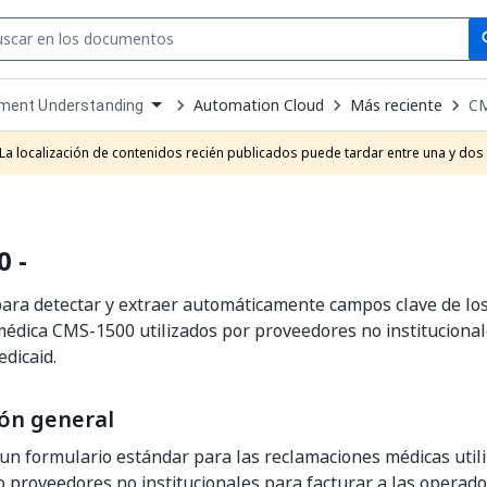
Se
se
Automation Cloud
Más reciente
CM
ment Understanding
own
e
La localización de contenidos recién publicados puede tardar entre una y dos
t
 -
ra detectar y extraer automáticamente campos clave de los
édica CMS-1500 utilizados por proveedores no institucional
dicaid.
ón general
n formulario estándar para las reclamaciones médicas utili
 proveedores no institucionales para facturar a las operado