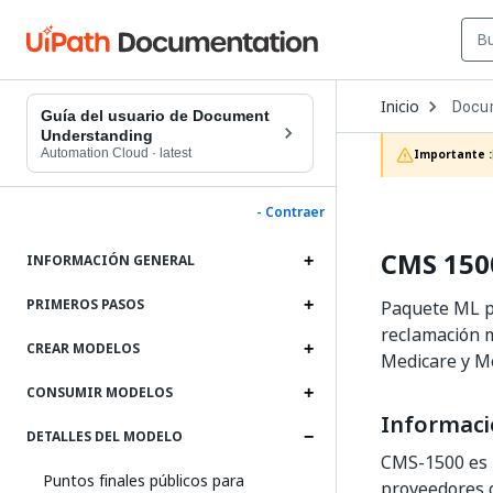
Open
Inicio
Docu
Dropd
Guía del usuario de Document
to
Understanding
choos
Automation Cloud
·
latest
Importante :
produc
- Contraer
CMS 1500
INFORMACIÓN GENERAL
PRIMEROS PASOS
Paquete ML pa
reclamación m
CREAR MODELOS
Medicare y Me
CONSUMIR MODELOS
Informaci
DETALLES DEL MODELO
CMS-1500 es u
Puntos finales públicos para
proveedores o