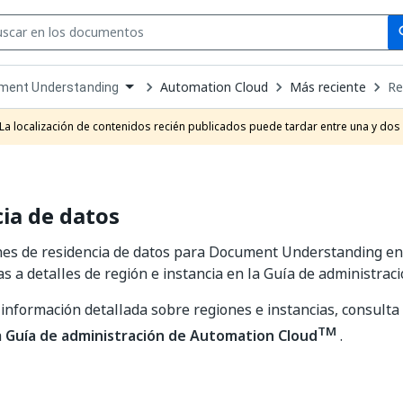
Se
se
Automation Cloud
Más reciente
Re
ment Understanding
own
e
La localización de contenidos recién publicados puede tardar entre una y dos
t
ia de datos
nes de residencia de datos para Document Understanding en
as a detalles de región e instancia en la Guía de administraci
información detallada sobre regiones e instancias, consulta
TM
a
Guía de administración de Automation Cloud
.