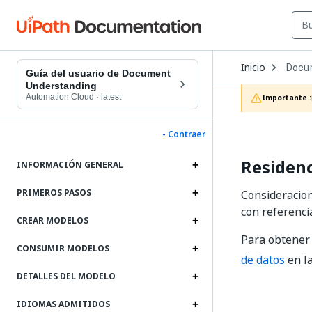
Open
Inicio
Docu
Dropd
Guía del usuario de Document
to
Understanding
choos
Automation Cloud
·
latest
Importante :
produc
- Contraer
Residenc
INFORMACIÓN GENERAL
PRIMEROS PASOS
Consideracio
con referenci
CREAR MODELOS
Para obtener 
CONSUMIR MODELOS
de datos
en l
DETALLES DEL MODELO
IDIOMAS ADMITIDOS