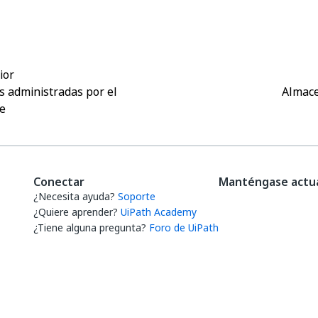
Sí
No
thumb_up
thumb_down
ior
s administradas por el
Almac
te
Conectar
Manténgase actua
¿Necesita ayuda?
Soporte
¿Quiere aprender?
UiPath Academy
¿Tiene alguna pregunta?
Foro de UiPath