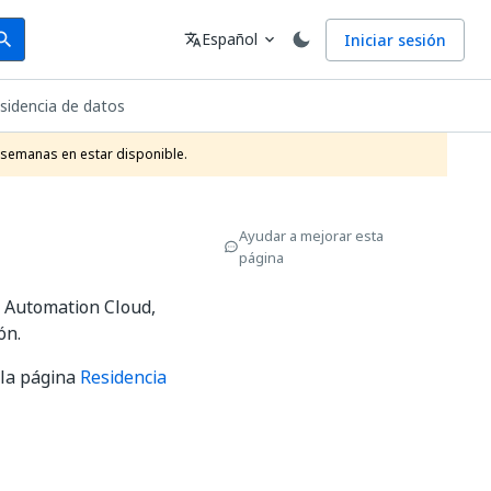
arch
Idioma
Español
Iniciar sesión
arch
translate
expand_more
sidencia de datos
 semanas en estar disponible.
Ayudar a mejorar esta
página
 Automation Cloud,
ón.
 la página
Residencia