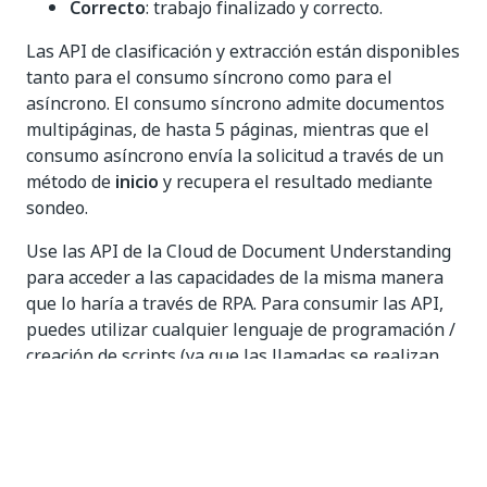
Correcto
: trabajo finalizado y correcto.
Las API de clasificación y extracción están disponibles
tanto para el consumo síncrono como para el
asíncrono. El consumo síncrono admite documentos
multipáginas, de hasta 5 páginas, mientras que el
consumo asíncrono envía la solicitud a través de un
método de
inicio
y recupera el resultado mediante
sondeo.
Use las API de la Cloud de Document Understanding
para acceder a las capacidades de la misma manera
que lo haría a través de RPA. Para consumir las API,
puedes utilizar cualquier lenguaje de programación /
creación de scripts (ya que las llamadas se realizan
mediante HTTP), incluido RPA.
Puedes acceder a las API a través de Swagger: en la
barra de herramientas del servicio Document
TM
Understanding
, busca el menú desplegable API