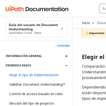
Open
Inicio
Docu
Dropd
Guía del usuario de Document
to
Understanding
choos
Automation Cloud
·
latest
Importante :
produc
- Contraer
Elegir e
INFORMACIÓN GENERAL
PRIMEROS PASOS
Comparación d
Understanding
Elegir el tipo de implementación
procesamiento
Habilitar Document Understanding™
Dependiendo d
están disponi
Control de acceso basado en roles
tipos de impl
Elección del tipo de proyecto