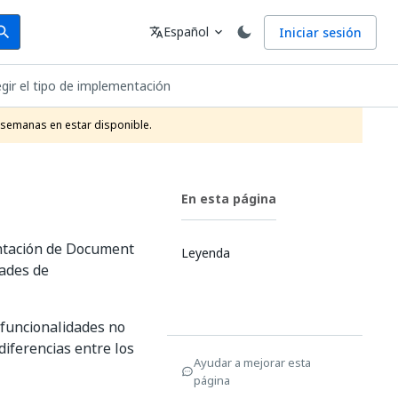
arch
Idioma
Español
Iniciar sesión
arch
translate
expand_more
egir el tipo de implementación
 semanas en estar disponible.
En esta página
entación de Document
Leyenda
dades de
 funcionalidades no
diferencias entre los
Ayudar a mejorar esta
página