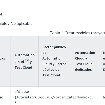
le
ible / No aplicable
Tabla 1. Crear modelos (proye
Sector público
de
Automation
I
Automation
cas
Automation
Cloud y
e
TM
Cloud
y
Cloud y Sector
Test Cloud
A
Test Cloud
público de
dedicados
S
Test Cloud
URL base
so
{AutomationCloudURL}/{organizationName}/du_
h
*