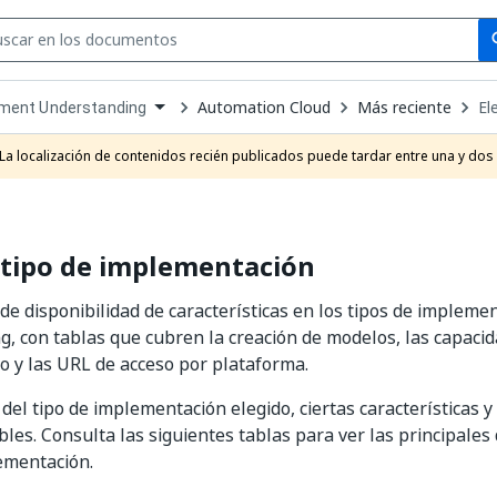
Se
se
Automation Cloud
Más reciente
El
ment Understanding
own
e
La localización de contenidos recién publicados puede tardar entre una y dos
t
l tipo de implementación
e disponibilidad de características en los tipos de implem
, con tablas que cubren la creación de modelos, las capaci
 y las URL de acceso por plataforma.
el tipo de implementación elegido, ciertas características y
bles. Consulta las siguientes tablas para ver las principales 
ementación.