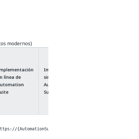
ctos modernos)
Híbrido
(Document
Understanding
mplementación
Implementación
n línea de
sin conexión de
TM
en
utomation
Automation
Automation
uite
Suite
Cloud™, robot
en Automation
Suite)
ttps://{AutomationSuiteURL}/{organizationName}/du_