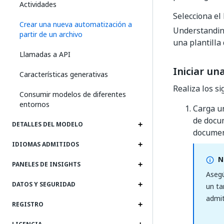
Actividades
Selecciona el
Crear una nueva automatización a
Understandi
partir de un archivo
una plantilla
Llamadas a API
Iniciar u
Características generativas
Realiza los s
Consumir modelos de diferentes
entornos
Carga u
de docu
DETALLES DEL MODELO
document
IDIOMAS ADMITIDOS
N
PANELES DE INSIGHTS
Asegú
DATOS Y SEGURIDAD
un ta
admit
REGISTRO