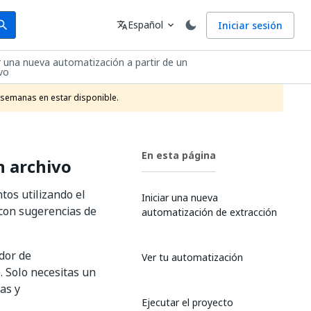
arch
Idioma
Español
Iniciar sesión
arch
translate
expand_more
 una nueva automatización a partir de un
vo
 semanas en estar disponible.
En esta página
n archivo
tos utilizando el
Iniciar una nueva
 con sugerencias de
automatización de extracción
dor de
Ver tu automatización
. Solo necesitas un
as y
Ejecutar el proyecto