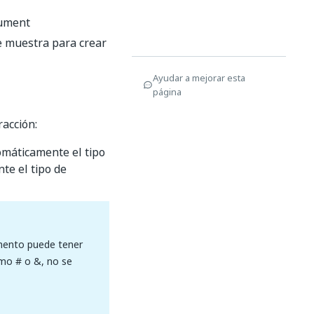
cument
 muestra para crear
Ayudar a mejorar esta
página
racción:
omáticamente el tipo
te el tipo de
mento puede tener
mo # o &, no se