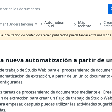
Se
se
Automation
Más
Crear
ment Understanding
Cloud
reciente
archi
own
e
La localización de contenidos recién publicados puede tardar entre una y dos
t
a nueva automatización a partir de u
 de trabajo de Studio Web para el procesamiento de documen
tomatización de extracción, a partir de un único documento
configuradas.
as tareas de procesamiento de documentos mediante el Crea
n de extracción para crear un flujo de trabajo de Studio Web
a empezar, después puedes utilizar las actividades sugerid
das.