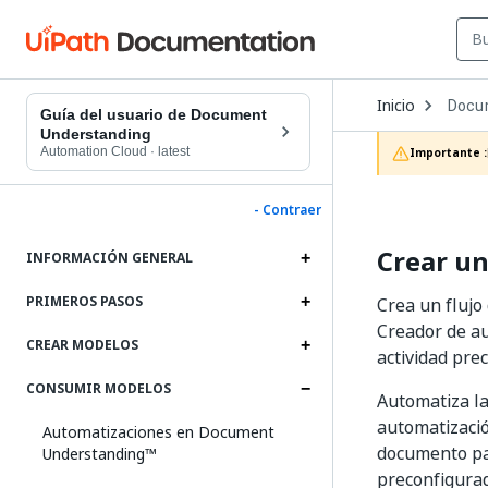
Open
Inicio
Docu
Dropd
Guía del usuario de Document
to
Understanding
choos
Automation Cloud
·
latest
Importante :
produc
- Contraer
Crear un
INFORMACIÓN GENERAL
PRIMEROS PASOS
Crea un flujo
Creador de au
CREAR MODELOS
actividad pre
CONSUMIR MODELOS
Automatiza l
automatizació
Automatizaciones en Document
documento par
Understanding™
preconfigura