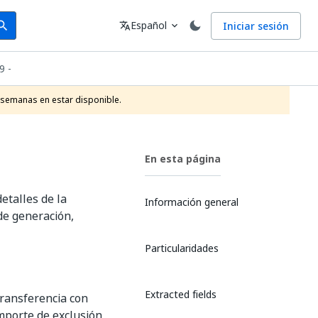
arch
Idioma
Español
Iniciar sesión
arch
translate
expand_more
9 -
 semanas en estar disponible.
En esta página
etalles de la
Información general
de generación,
Particularidades
Extracted fields
transferencia con
mporte de exclusión