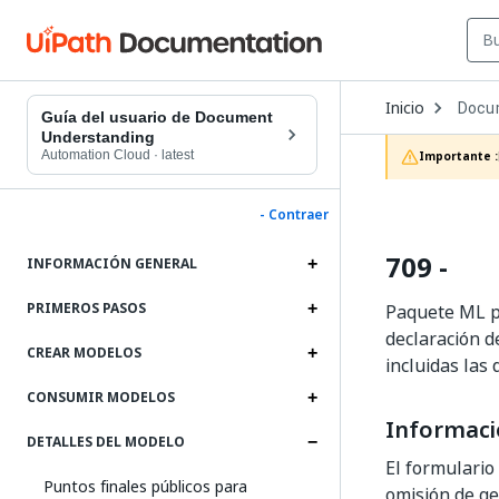
Open
Inicio
Docu
Dropd
Guía del usuario de Document
to
Understanding
choos
Automation Cloud
·
latest
Importante :
produc
- Contraer
709 -
INFORMACIÓN GENERAL
PRIMEROS PASOS
Paquete ML pa
declaración d
CREAR MODELOS
incluidas las 
CONSUMIR MODELOS
Informaci
DETALLES DEL MODELO
El formulario
Puntos finales públicos para
omisión de ge