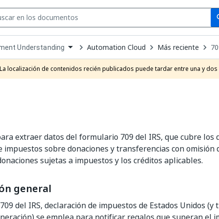
Se
se
Automation Cloud
Más reciente
70
ment Understanding
own
e
La localización de contenidos recién publicados puede tardar entre una y dos
t
ra extraer datos del formulario 709 del IRS, que cubre los d
e impuestos sobre donaciones y transferencias con omisión 
donaciones sujetas a impuestos y los créditos aplicables.
ón general
 709 del IRS, declaración de impuestos de Estados Unidos (y 
neración) se emplea para notificar regalos que superan el i