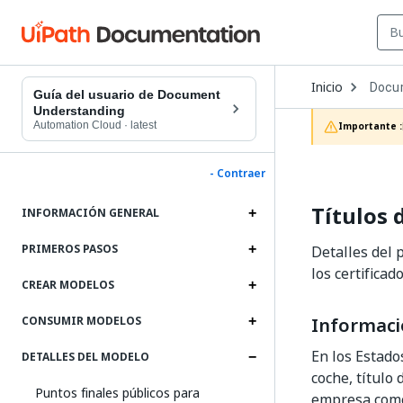
Open
Inicio
Docu
Dropd
Guía del usuario de Document
to
Understanding
choos
Automation Cloud
·
latest
Importante :
produc
- Contraer
Títulos 
INFORMACIÓN GENERAL
PRIMEROS PASOS
Detalles del 
los certificad
CREAR MODELOS
Informaci
CONSUMIR MODELOS
En los Estado
DETALLES DEL MODELO
coche, título
Puntos finales públicos para
empresa como 