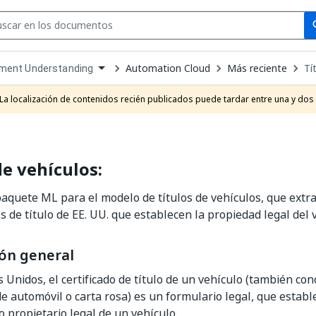
Se
se
Automation Cloud
Más reciente
Tí
ment Understanding
own
e
La localización de contenidos recién publicados puede tardar entre una y dos
t
de vehículos:
paquete ML para el modelo de títulos de vehículos, que extr
os de título de EE. UU. que establecen la propiedad legal del 
ón general
s Unidos, el certificado de título de un vehículo (también con
 de automóvil o carta rosa) es un formulario legal, que estab
propietario legal de un vehículo.