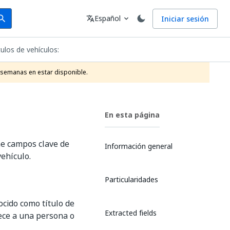
arch
Idioma
Español
Iniciar sesión
arch
translate
expand_more
tulos de vehículos:
 semanas en estar disponible.
En esta página
ae campos clave de
Información general
vehículo.
Particularidades
ocido como título de
Extracted fields
lece a una persona o