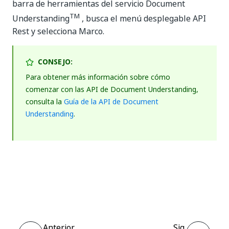
barra de herramientas del servicio Document
TM
Understanding
, busca el menú desplegable API
Rest y selecciona Marco.
CONSEJO:
Para obtener más información sobre cómo
comenzar con las API de Document Understanding,
consulta la
Guía de la API de Document
Understanding
.
Sí
No
thumb_up
thumb_down
Anterior
Sig.