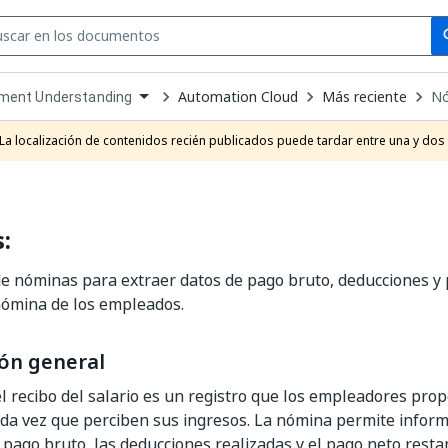
Se
se
Automation Cloud
Más reciente
Nó
ment Understanding
own
e
La localización de contenidos recién publicados puede tardar entre una y dos
t
:
 nóminas para extraer datos de pago bruto, deducciones y 
nómina de los empleados.
ón general
l recibo del salario es un registro que los empleadores prop
a vez que perciben sus ingresos. La nómina permite inform
pago bruto, las deducciones realizadas y el pago neto resta