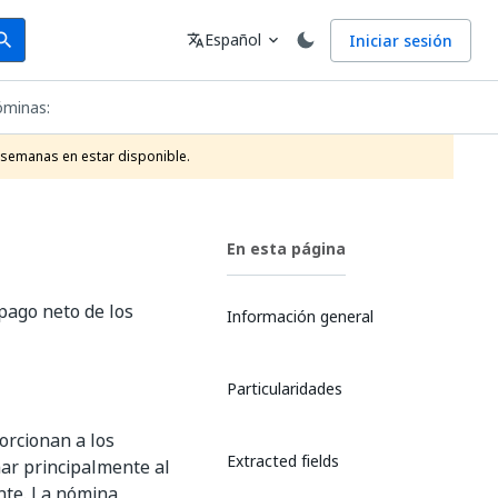
arch
Idioma
Español
Iniciar sesión
arch
translate
expand_more
minas:
 semanas en estar disponible.
En esta página
pago neto de los
Información general
Particularidades
orcionan a los
Extracted fields
ar principalmente al
nte. La nómina