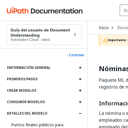
Open
Inicio
Docu
Dropd
Guía del usuario de Document
to
Understanding
choos
Automation Cloud
·
latest
Importante :
produc
- Contraer
Nóminas
INFORMACIÓN GENERAL
PRIMEROS PASOS
Paquete ML de
registros de 
CREAR MODELOS
Informaci
CONSUMIR MODELOS
La nómina o e
DETALLES DEL MODELO
empleados cad
Puntos finales públicos para
empleado del 