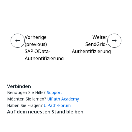
Ja
Nein
thumb_up
thumb_down
Vorherige
Weiter
(previous)
SendGrid-
SAP OData-
Authentifizierung
Authentifizierung
Verbinden
Benötigen Sie Hilfe?
Support
Möchten Sie lernen?
UiPath Academy
Haben Sie Fragen?
UiPath-Forum
Auf dem neuesten Stand bleiben