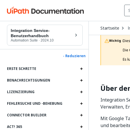
O
Startseite
I
D
Integration Service-
t
Benutzerhandbuch
c
Automation Suite
·
2024.10
Dies
Wichtig :
p
Die 
- Reduzieren
Es k
ERSTE SCHRITTE
BENACHRICHTIGUNGEN
Über de
LIZENZIERUNG
Integration S
FEHLERSUCHE UND ‑BEHEBUNG
Verwalten, Er
CONNECTOR BUILDER
Mit Google Ta
und bearbeite
ACT! 365