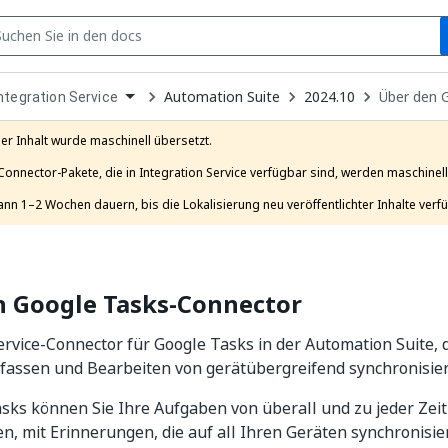
S
pen
Automation Suite
2024.10
Über den 
ntegration Service
ropdown
o
hoose
er Inhalt wurde maschinell übersetzt.

roduct
Connector-Pakete, die in Integration Service verfügbar sind, werden maschinell 
ann 1–2 Wochen dauern, bis die Lokalisierung neu veröffentlichter Inhalte verfü
n Google Tasks-Connector
ervice-Connector für Google Tasks in der Automation Suite, 
fassen und Bearbeiten von gerätübergreifend synchronisier
sks können Sie Ihre Aufgaben von überall und zu jeder Zeit
n, mit Erinnerungen, die auf all Ihren Geräten synchronisie