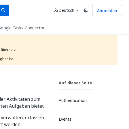
earch
Sprache
Deutsch
Anmelden
search
translate
expand_more
Google Tasks-Connector
übersetzt.

gbar ist. 
Auf dieser Seite
der Aktivitäten zum
Authentication
ten Aufgaben bietet.
 verwalten, erfassen
Events
rt werden.