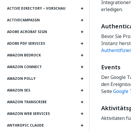
Integrationen
ACTIVE DIRECTORY – VORSCHAU
erledigen.
ACTIVECAMPAIGN
Authentic
ADOBE ACROBAT SIGN
Bevor Sie Pro
Instanz herste
ADOBE PDF SERVICES
Authentifizie
AMAZON BEDROCK
Events
AMAZON CONNECT
Der Google T
AMAZON POLLY
den Ereigniss
AMAZON SES
Seite
Google 
AMAZON TRANSCRIBE
Aktivitäts
AMAZON WEB SERVICES
Aktivitäten f
ANTHROPIC CLAUDE