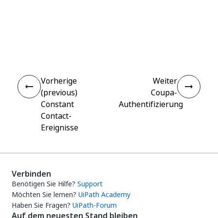
Ja
Nein
thumb_up
thumb_down
Vorherige
Weiter
(previous)
Coupa-
Constant
Authentifizierung
Contact-
Ereignisse
Verbinden
Benötigen Sie Hilfe?
Support
Möchten Sie lernen?
UiPath Academy
Haben Sie Fragen?
UiPath-Forum
Auf dem neuesten Stand bleiben