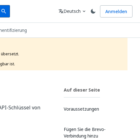
earch
Sprache
Deutsch
Anmelden
search
translate
expand_more
entifizierung
übersetzt.

gbar ist. 
Auf dieser Seite
API-Schlüssel von
Voraussetzungen
Fügen Sie die Brevo-
Verbindung hinzu