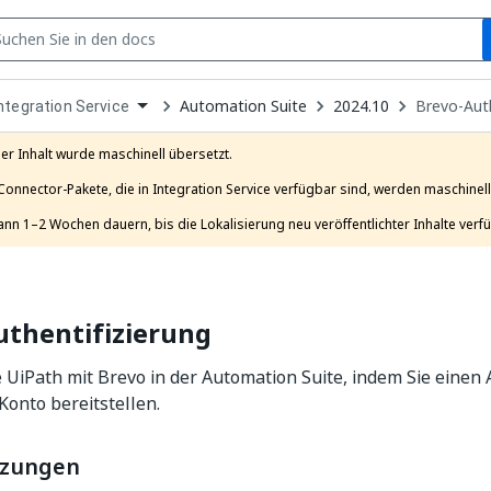
S
pen
Automation Suite
2024.10
Brevo-Auth
ntegration Service
ropdown
o
hoose
er Inhalt wurde maschinell übersetzt.

roduct
Connector-Pakete, die in Integration Service verfügbar sind, werden maschinell 
ann 1–2 Wochen dauern, bis die Lokalisierung neu veröffentlichter Inhalte verfü
uthentifizierung
 UiPath mit Brevo in der Automation Suite, indem Sie einen 
onto bereitstellen.
tzungen