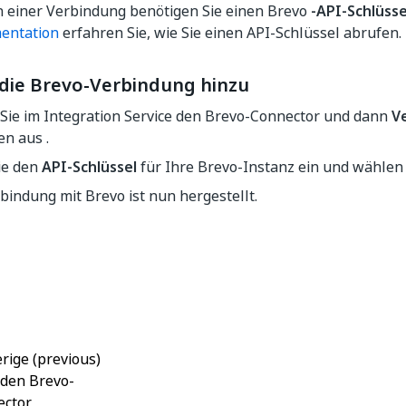
n einer Verbindung benötigen Sie einen Brevo
-API-Schlüsse
entation
erfahren Sie, wie Sie einen API-Schlüssel abrufen.
 die Brevo-Verbindung hinzu
Sie im Integration Service den Brevo-Connector und dann
V
en aus .
ie den
API-Schlüssel
für Ihre Brevo-Instanz ein und wählen
bindung mit Brevo ist nun hergestellt.
Ja
Nein
thumb_up
thumb_down
rige (previous)
den Brevo-
ector