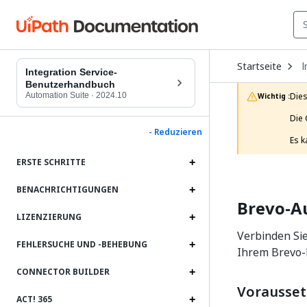
O
Startseite
I
D
Integration Service-
t
Benutzerhandbuch
c
Automation Suite
·
2024.10
Dies
Wichtig :
p
Die 
- Reduzieren
Es k
ERSTE SCHRITTE
BENACHRICHTIGUNGEN
Brevo-A
LIZENZIERUNG
Verbinden Sie
FEHLERSUCHE UND ‑BEHEBUNG
Ihrem Brevo-K
CONNECTOR BUILDER
Vorausse
ACT! 365