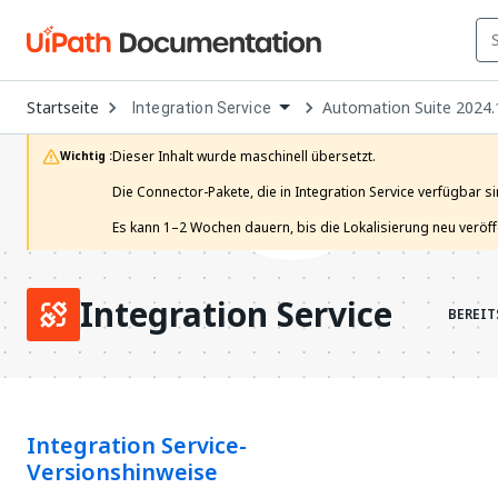
Open
Startseite
Automation Suite 2024.
Integration Service
Dropdown
to
choose
Dieser Inhalt wurde maschinell übersetzt.

Wichtig :
product
Die Connector-Pakete, die in Integration Service verfügbar si
Es kann 1–2 Wochen dauern, bis die Lokalisierung neu veröffen
Integration Service
BEREIT
Integration Service-
Versionshinweise