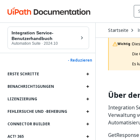
O
Startseite
I
D
Integration Service-
t
Benutzerhandbuch
c
Automation Suite
·
2024.10
Dies
Wichtig :
p
Die 
- Reduzieren
Es k
ERSTE SCHRITTE
BENACHRICHTIGUNGEN
Über de
LIZENZIERUNG
Integration S
FEHLERSUCHE UND ‑BEHEBUNG
Verwaltung v
Automatisieru
CONNECTOR BUILDER
GetResponse i
ACT! 365