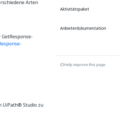
erschiedene Arten
Aktivitätspaket
Anbieterdokumentation
er GetResponse-
Response-
Help improve this page
n UiPath® Studio zu