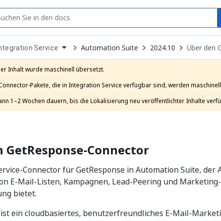
S
pen
Automation Suite
2024.10
Über den 
ntegration Service
ropdown
o
hoose
er Inhalt wurde maschinell übersetzt.

roduct
Connector-Pakete, die in Integration Service verfügbar sind, werden maschinell 
ann 1–2 Wochen dauern, bis die Lokalisierung neu veröffentlichter Inhalte verfü
n GetResponse-Connector
ervice-Connector für GetResponse in Automation Suite, der A
on E-Mail-Listen, Kampagnen, Lead-Peering und Marketing
ng bietet.
st ein cloudbasiertes, benutzerfreundliches E-Mail-Marketi