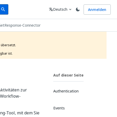
earch
Sprache
Deutsch
Anmelden
search
translate
expand_more
GetResponse-Connector
übersetzt.

gbar ist. 
Auf dieser Seite
ktivitäten zur
Authentication
-Workflow-
Events
ng-Tool, mit dem Sie