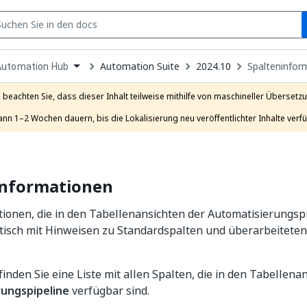
S
pen
Automation Suite
2024.10
Spalteninfor
Automation Hub
ropdown
o
hoose
e beachten Sie, dass dieser Inhalt teilweise mithilfe von maschineller Übersetzun
roduct
ann 1–2 Wochen dauern, bis die Lokalisierung neu veröffentlichter Inhalte verfü
informationen
tionen, die in den Tabellenansichten der Automatisierungsp
etisch mit Hinweisen zu Standardspalten und überarbeitete
inden Sie eine Liste mit allen Spalten, die in den Tabellen
ungspipeline
verfügbar sind.