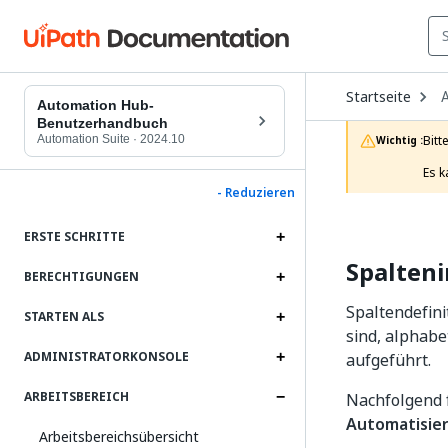
O
Startseite
D
Automation Hub-
t
Benutzerhandbuch
c
Automation Suite
·
2024.10
Bitt
Wichtig :
p
Es k
- Reduzieren
ERSTE SCHRITTE
Spalten
BERECHTIGUNGEN
Spaltendefini
STARTEN ALS
sind, alphab
ADMINISTRATORKONSOLE
aufgeführt.
ARBEITSBEREICH
Nachfolgend f
Automatisier
Arbeitsbereichsübersicht