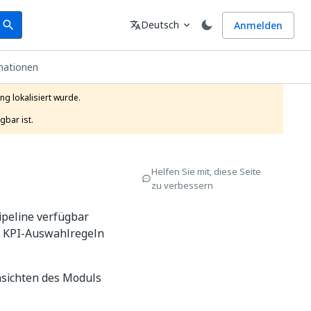
earch
Sprache
Deutsch
Anmelden
search
translate
expand_more
mationen
g lokalisiert wurde.

gbar ist.
Helfen Sie mit, diese Seite
zu verbessern
ipeline verfügbar
n KPI-Auswahlregeln
ansichten des Moduls