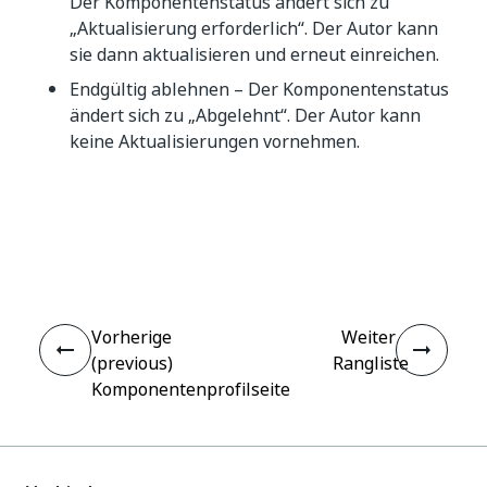
Der Komponentenstatus ändert sich zu
„Aktualisierung erforderlich“. Der Autor kann
sie dann aktualisieren und erneut einreichen.
Endgültig ablehnen – Der Komponentenstatus
ändert sich zu „Abgelehnt“. Der Autor kann
keine Aktualisierungen vornehmen.
Ja
Nein
thumb_up
thumb_down
Vorherige
Weiter
(previous)
Rangliste
Komponentenprofilseite