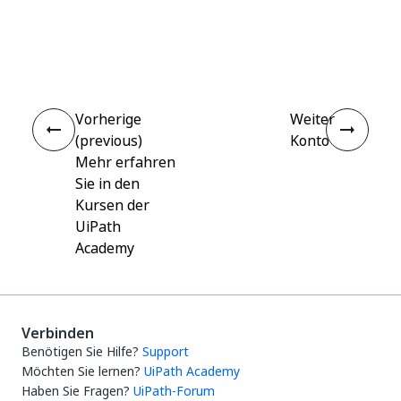
Ja
Nein
thumb_up
thumb_down
Vorherige
Weiter
(previous)
Konto
Mehr erfahren
Sie in den
Kursen der
UiPath
Academy
Verbinden
Benötigen Sie Hilfe?
Support
Möchten Sie lernen?
UiPath Academy
Haben Sie Fragen?
UiPath-Forum