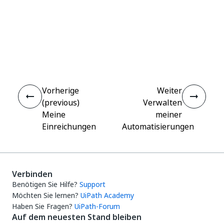
Ja
Nein
thumb_up
thumb_down
Vorherige
Weiter
(previous)
Verwalten
Meine
meiner
Einreichungen
Automatisierungen
Verbinden
Benötigen Sie Hilfe?
Support
Möchten Sie lernen?
UiPath Academy
Haben Sie Fragen?
UiPath-Forum
Auf dem neuesten Stand bleiben