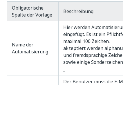
Daten. Damit die Vorlage erfolgreich
synchronisiert werden kann, müssen die
folgenden Pflichtfelder mit Informationen
ausgefüllt werden.
Obligatorische
Beschreibung
Spalte der Vorlage
Hier werden Automatisierungs
eingefügt. Es ist ein Pflichtfeld
maximal 100 Zeichen.
Name der
akzeptiert werden alphanume
Automatisierung
und fremdsprachige Zeichen
sowie einige Sonderzeichen: -, # ,
_
Der Benutzer muss die E-Mail-
Adressen der Einreicher einfüg
in ihrem Automation Hub-Kon
E-Mail-Adresse des