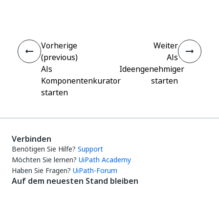
Ja
Nein
thumb_up
thumb_down
Vorherige
Weiter
(previous)
Als
Als
Ideengenehmiger
Komponentenkurator
starten
starten
Verbinden
Benötigen Sie Hilfe?
Support
Möchten Sie lernen?
UiPath Academy
Haben Sie Fragen?
UiPath-Forum
Auf dem neuesten Stand bleiben