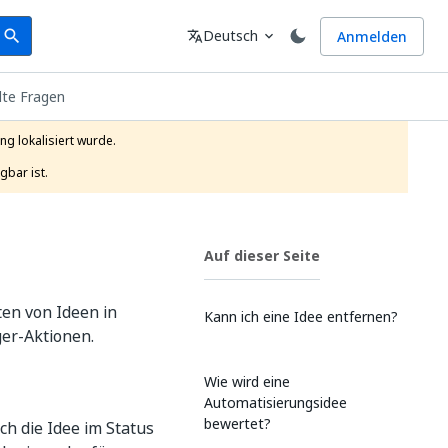
earch
Sprache
Deutsch
Anmelden
search
translate
expand_more
lte Fragen
g lokalisiert wurde.

gbar ist.
Auf dieser Seite
en von Ideen in
Kann ich eine Idee entfernen?
er-Aktionen.
Wie wird eine
Automatisierungsidee
bewertet?
ch die Idee im Status