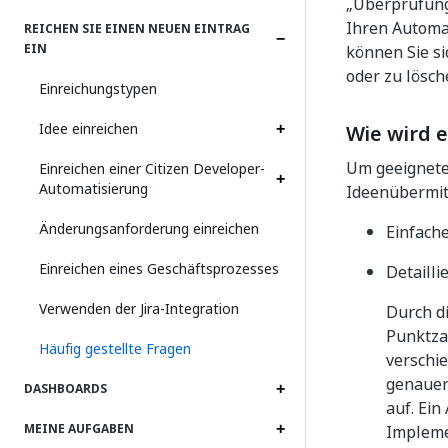
„Überprüfung
Ihren Automat
REICHEN SIE EINEN NEUEN EINTRAG
EIN
können Sie s
oder zu lösch
Einreichungstypen
Idee einreichen
Wie wird 
Um geeignete 
Einreichen einer Citizen Developer-
Automatisierung
Ideenübermit
Änderungsanforderung einreichen
Einfach
Einreichen eines Geschäftsprozesses
Detaill
Verwenden der Jira-Integration
Durch d
Punktzah
Häufig gestellte Fragen
verschi
genauer
DASHBOARDS
auf. Ei
MEINE AUFGABEN
Implemen