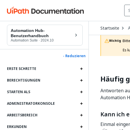
O
Startseite
D
Automation Hub-
t
Benutzerhandbuch
c
Automation Suite
·
2024.10
Bitt
Wichtig :
p
Es k
- Reduzieren
ERSTE SCHRITTE
Häufig g
BERECHTIGUNGEN
Antworten au
STARTEN ALS
Automation H
ADMINISTRATORKONSOLE
Kann ich 
ARBEITSBEREICH
Einmal einger
ERKUNDEN