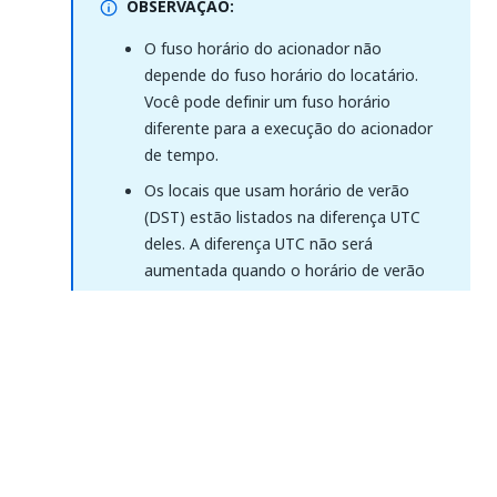
OBSERVAÇÃO:
O fuso horário do acionador não
depende do fuso horário do locatário.
Você pode definir um fuso horário
diferente para a execução do acionador
de tempo.
Os locais que usam horário de verão
(DST) estão listados na diferença UTC
deles. A diferença UTC não será
aumentada quando o horário de verão
estiver em vigência. Por exemplo,
durante o período de horário de versão,
o fuso horário de Londres será exibido
como UTC+00:00.
Não é necessário ajustar o fuso horário
para considerar o horário de verão, pois
o mecanismo de programação do
Orchestrator o leva em consideração