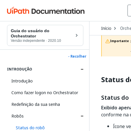
Open
Início
Orche
Dropd
Guia do usuário do
to
Orchestrator
choos
Versão independente
·
2020.10
Importante :
produc
- Recolher
INTRODUÇÃO
Status d
Introdução
Como fazer logon no Orchestrator
Status do
Redefinição da sua senha
Exibido apen
conforme na c
Robôs
Ícone ve
Status do robô