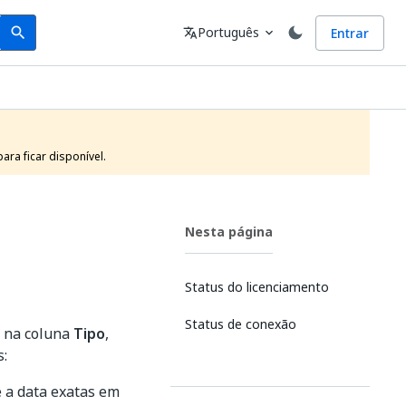
Search
Idioma
Português
Entrar
search
translate
expand_more
ra ficar disponível.
Nesta página
Status do licenciamento
Status de conexão
ça na coluna
Tipo
,
s:
e a data exatas em