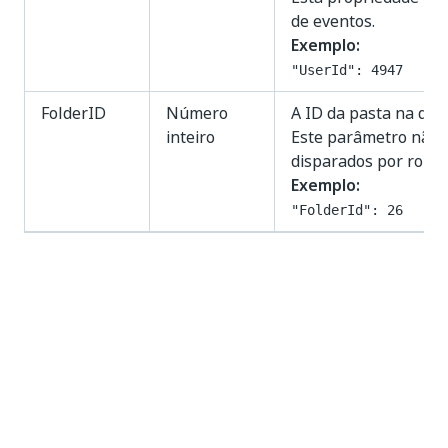
de eventos.
Exemplo:
"UserId": 4947
FolderID
Número
A ID da pasta na qual
inteiro
Este parâmetro não é
disparados por robô
Exemplo:
"FolderId": 26
Permissões
Para executar várias operações na página
Webhooks
, você precisa receber as permissões
correspondentes em webhooks:
Exibição
- Permite que você visualize
webhooks
e seus detalhes, bem como os recupere usando