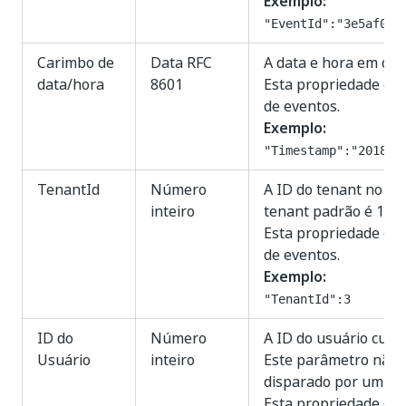
Exemplo:
"EventId":"3e5af011
Carimbo de
Data RFC
A data e hora em que
data/hora
8601
Esta propriedade é e
de eventos.
Exemplo:
"Timestamp":"2018-1
TenantId
Número
A ID do tenant no qua
inteiro
tenant padrão é 1.
Esta propriedade é e
de eventos.
Exemplo:
"TenantId":3
ID do
Número
A ID do usuário cuja 
Usuário
inteiro
Este parâmetro não é
disparado por um Ro
Esta propriedade é e