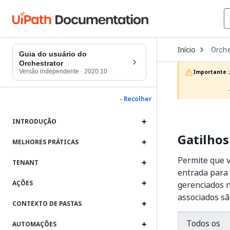
Open
Início
Orche
Dropd
Guia do usuário do
to
Orchestrator
choos
Versão independente
·
2020.10
Importante :
produc
- Recolher
INTRODUÇÃO
Gatilho
MELHORES PRÁTICAS
Permite que v
TENANT
entrada para
AÇÕES
gerenciados n
associados sã
CONTEXTO DE PASTAS
Todos os
AUTOMAÇÕES