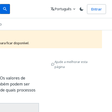
Search
Idioma
Português
Entrar
search
translate
expand_more
o
ra ficar disponível.
Ajude a melhorar esta
página
 Os valores de
bém podem ser
 de quais processos