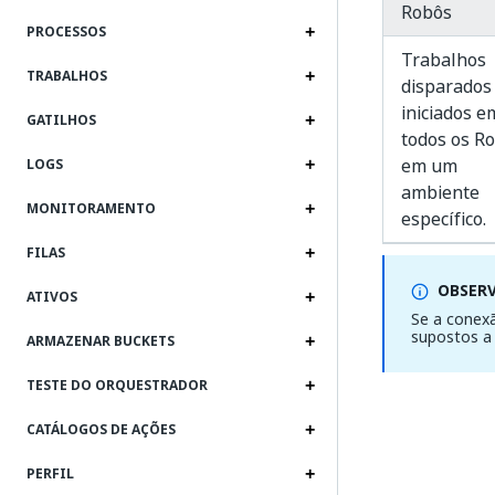
Robôs
PROCESSOS
Trabalhos
TRABALHOS
disparados
iniciados e
GATILHOS
todos os R
em um
LOGS
ambiente
MONITORAMENTO
específico.
FILAS
OBSER
ATIVOS
Se a conex
supostos a
ARMAZENAR BUCKETS
TESTE DO ORQUESTRADOR
CATÁLOGOS DE AÇÕES
PERFIL