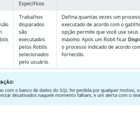
Específicos
Trabalhos
Defina quantas vezes um process
 são
disparados
executado de acordo com o gatilho
m
são
opção permite que você use seus 
obôs
executados
máximo. Após um Robô ficar
Disp
pelos Robôs
o processo indicado de acordo com
selecionados
fornecido.
pelo usuário.
VAÇÃO:
ão com o banco de dados do SQL for perdida por qualquer motivo, o
 estar desativados naquele momento falham, e um alerta com o nív
Sim
Não
thumb_up
thumb_down