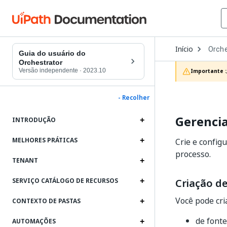
Open
Início
Orche
Dropd
Guia do usuário do
to
Orchestrator
choos
Versão independente
·
2023.10
Importante :
produc
- Recolher
Gerencia
INTRODUÇÃO
MELHORES PRÁTICAS
Crie e config
processo.
TENANT
Criação d
SERVIÇO CATÁLOGO DE RECURSOS
Você pode cria
CONTEXTO DE PASTAS
de fonte
AUTOMAÇÕES