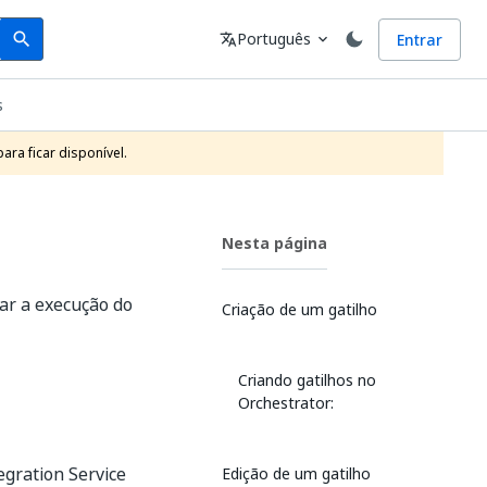
Search
Idioma
Português
Entrar
search
translate
expand_more
s
ra ficar disponível.
Nesta página
zar a execução do
Criação de um gatilho
Criando gatilhos no
Orchestrator:
egration Service
Edição de um gatilho