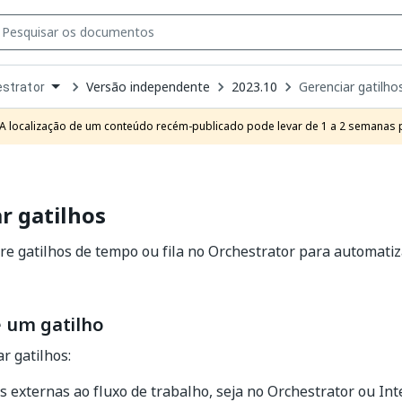
Versão independente
2023.10
Gerenciar gatilho
strator
own
e
A localização de um conteúdo recém-publicado pode levar de 1 a 2 semanas pa
t
r gatilhos
ure gatilhos de tempo ou fila no Orchestrator para automati
e um gatilho
r gatilhos:
s externas ao fluxo de trabalho, seja no Orchestrator ou Int