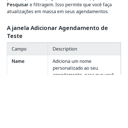
Pesquisar
e filtragem. Isso permite que você faça
atualizações em massa em seus agendamentos.
A janela Adicionar Agendamento de
Teste
Campo
Description
Name
Adiciona um nome
personalizado ao seu
agendamento, para que você
possa identificá-lo facilmente.
O nome não pode exceder
255 caracteres.
Description
Adiciona uma descrição
opcional ao seu
agendamento.