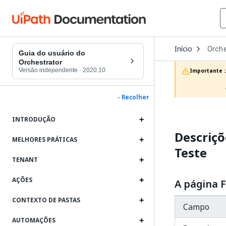
Open
Início
Orche
Dropd
Guia do usuário do
to
Orchestrator
choos
Versão independente
·
2020.10
Importante :
produc
- Recolher
INTRODUÇÃO
Descriçõ
MELHORES PRÁTICAS
Teste
TENANT
AÇÕES
A página F
CONTEXTO DE PASTAS
Campo
AUTOMAÇÕES