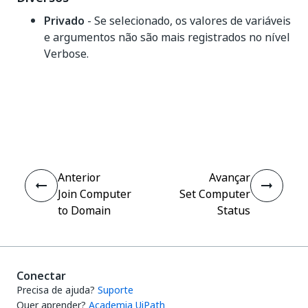
Privado
- Se selecionado, os valores de variáveis
e argumentos não são mais registrados no nível
Verbose.
Sim
Não
thumb_up
thumb_down
Anterior
Avançar
Join Computer
Set Computer
to Domain
Status
Conectar
Precisa de ajuda?
Suporte
Quer aprender?
Academia UiPath