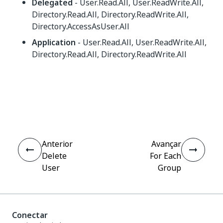
Delegated
- User.Read.All, User.ReadWrite.All,
Directory.Read.All, Directory.ReadWrite.All,
Directory.AccessAsUser.All
Application
- User.Read.All, User.ReadWrite.All,
Directory.Read.All, Directory.ReadWrite.All
Sim
Não
thumb_up
thumb_down
Anterior
Avançar
Delete
For Each
User
Group
Conectar