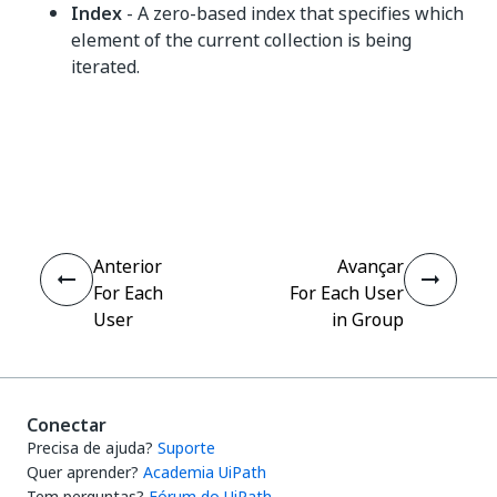
Index
- A zero-based index that specifies which
element of the current collection is being
iterated.
Sim
Não
thumb_up
thumb_down
Anterior
Avançar
For Each
For Each User
User
in Group
Conectar
Precisa de ajuda?
Suporte
Quer aprender?
Academia UiPath
Tem perguntas?
Fórum do UiPath