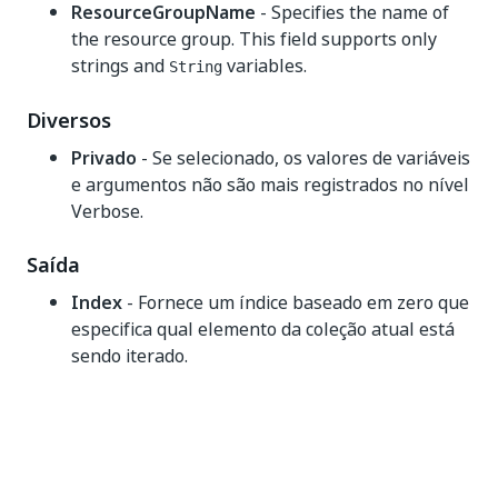
ResourceGroupName
- Specifies the name of
the resource group. This field supports only
strings and
variables.
String
Diversos
Privado
- Se selecionado, os valores de variáveis
e argumentos não são mais registrados no nível
Verbose.
Saída
Index
- Fornece um índice baseado em zero que
especifica qual elemento da coleção atual está
sendo iterado.
Sim
Não
thumb_up
thumb_down