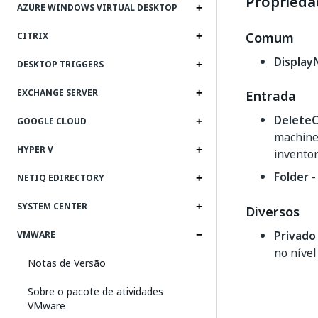
Proprieda
AZURE WINDOWS VIRTUAL DESKTOP
Comum
CITRIX
Displa
DESKTOP TRIGGERS
EXCHANGE SERVER
Entrada
Delete
GOOGLE CLOUD
machines
HYPER V
inventor
Folder
-
NETIQ EDIRECTORY
SYSTEM CENTER
Diversos
Privado
VMWARE
no nível
Notas de Versão
Sobre o pacote de atividades
VMware