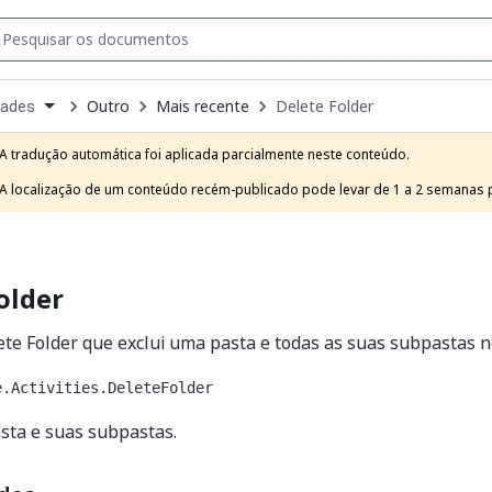
Outro
Mais recente
Delete Folder
dades
own
e
A tradução automática foi aplicada parcialmente neste conteúdo.

t
A localização de um conteúdo recém-publicado pode levar de 1 a 2 semanas pa
older
ete Folder que exclui uma pasta e todas as suas subpastas
e.Activities.DeleteFolder
sta e suas subpastas.