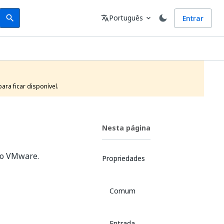
Search
Idioma
Português
Entrar
search
translate
expand_more
ra ficar disponível.
Nesta página
 no VMware.
Propriedades
Comum
Entrada