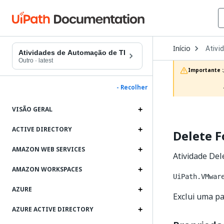
Open
Início
Ativi
Dropd
Atividades de Automação de TI
to
Outro
·
latest
choos
Importante :
produc
- Recolher
VISÃO GERAL
ACTIVE DIRECTORY
Delete F
AMAZON WEB SERVICES
Atividade Del
AMAZON WORKSPACES
UiPath.VMwar
AZURE
Exclui uma pa
AZURE ACTIVE DIRECTORY