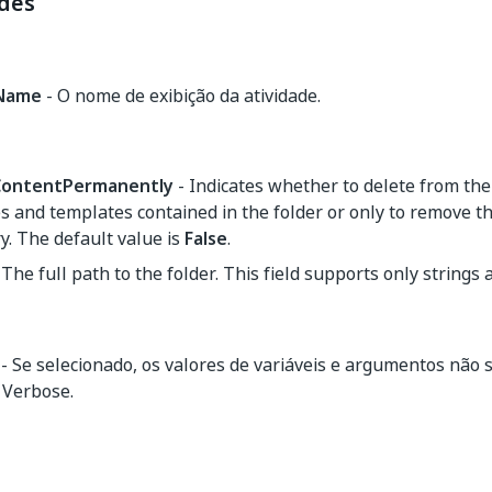
des
yName
- O nome de exibição da atividade.
ContentPermanently
- Indicates whether to delete from the 
 and templates contained in the folder or only to remove 
y. The default value is
False
.
 The full path to the folder. This field supports only strings
- Se selecionado, os valores de variáveis e argumentos não 
 Verbose.
Sim
Não
thumb_up
thumb_down