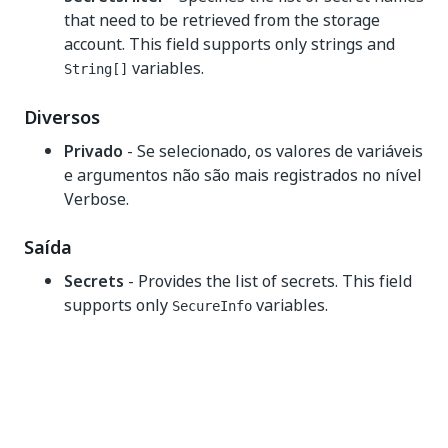
that need to be retrieved from the storage
account. This field supports only strings and
variables.
String[]
Diversos
Privado
- Se selecionado, os valores de variáveis
e argumentos não são mais registrados no nível
Verbose.
Saída
Secrets
- Provides the list of secrets. This field
supports only
variables.
SecureInfo
Sim
Não
thumb_up
thumb_down