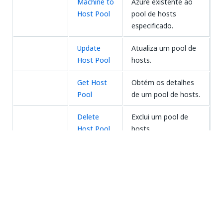
Machine to
Azure existente ao
Host Pool
pool de hosts
especificado.
Update
Atualiza um pool de
Host Pool
hosts.
Get Host
Obtém os detalhes
Pool
de um pool de hosts.
Delete
Exclui um pool de
Host Pool
hosts.
Executa uma
atividade ou uma
For Each
série de atividades
Host Pool
em cada pool de
hosts na assinatura
atual.