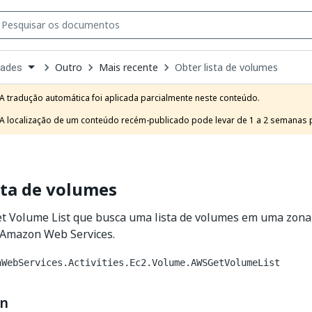
Outro
Mais recente
Obter lista de volumes
dades
own
e
A tradução automática foi aplicada parcialmente neste conteúdo.

t
A localização de um conteúdo recém-publicado pode levar de 1 a 2 semanas pa
sta de volumes
et Volume List que busca uma lista de volumes em uma zona 
o Amazon Web Services.
nWebServices.Activities.Ec2.Volume.AWSGetVolumeList
on