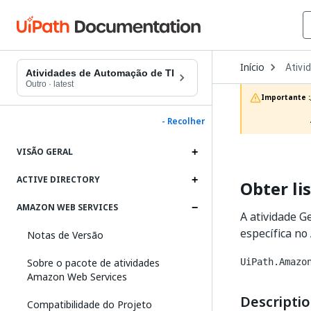
Open
Início
Ativi
Dropd
Atividades de Automação de TI
to
Outro
·
latest
choos
Importante :
produc
- Recolher
VISÃO GERAL
ACTIVE DIRECTORY
Obter li
AMAZON WEB SERVICES
A atividade G
específica n
Notas de Versão
Sobre o pacote de atividades
UiPath.Amazo
Amazon Web Services
Descripti
Compatibilidade do Projeto