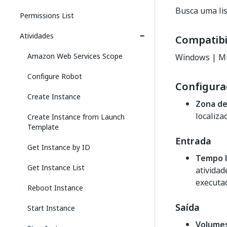
Busca uma lis
Permissions List
Atividades
Compatibi
Amazon Web Services Scope
Windows | Mu
Configure Robot
Configura
Create Instance
Zona de
localiza
Create Instance from Launch
Template
Entrada
Get Instance by ID
Tempo l
Get Instance List
atividad
executad
Reboot Instance
Saída
Start Instance
Volume