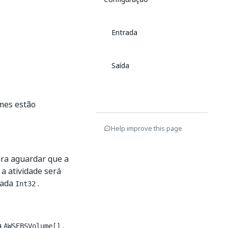
Entrada
Saída
umes estão
Help improve this page
ra aguardar que a
 a atividade será
rada
.
Int32
a
.
AWSEBSVolume[]