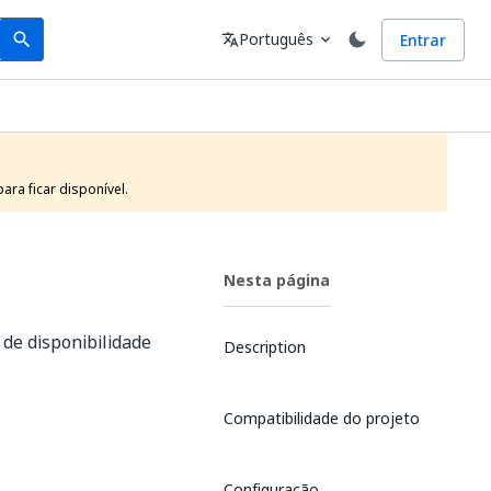
Search
Idioma
Português
Entrar
search
translate
expand_more
ra ficar disponível.
Nesta página
de disponibilidade
Description
Compatibilidade do projeto
Configuração