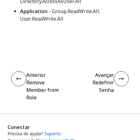
Directory.AccessAsUser.All
Application
- Group.ReadWrite.All,
User.ReadWrite.All
Sim
Não
thumb_up
thumb_down
Anterior
Avançar
Remove
Redefinir
Member from
Senha
Role
Conectar
Precisa de ajuda?
Suporte