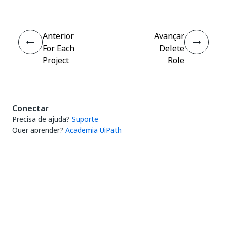
Anterior
Avançar
For Each
Delete
Project
Role
Conectar
Precisa de ajuda?
Suporte
Quer aprender?
Academia UiPath
Tem perguntas?
Fórum do UiPath
Fique por dentro das novidades