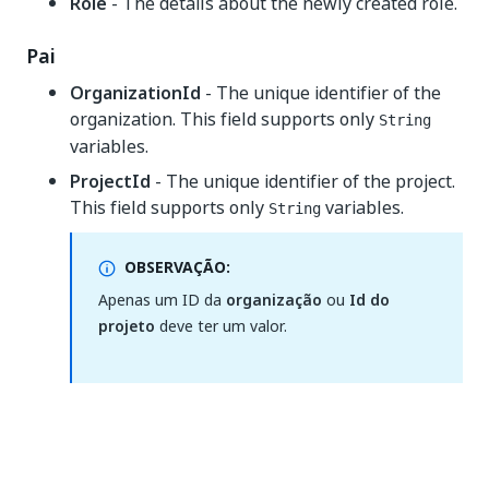
Role
- The details about the newly created role.
Pai
OrganizationId
- The unique identifier of the
organization. This field supports only
String
variables.
ProjectId
- The unique identifier of the project.
This field supports only
variables.
String
OBSERVAÇÃO:
Apenas um ID da
organização
ou
Id do
projeto
deve ter um valor.
Sim
Não
thumb_up
thumb_down