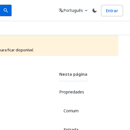
Search
Idioma
Português
Entrar
search
translate
expand_more
ra ficar disponível.
Nesta página
Propriedades
Comum
Entrada