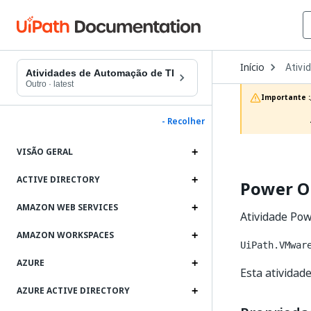
Open
Início
Ativi
Dropd
Atividades de Automação de TI
to
Outro
·
latest
choos
Importante :
produc
- Recolher
VISÃO GERAL
ACTIVE DIRECTORY
Power 
AMAZON WEB SERVICES
Atividade Po
AMAZON WORKSPACES
UiPath.VMwar
AZURE
Esta atividad
AZURE ACTIVE DIRECTORY