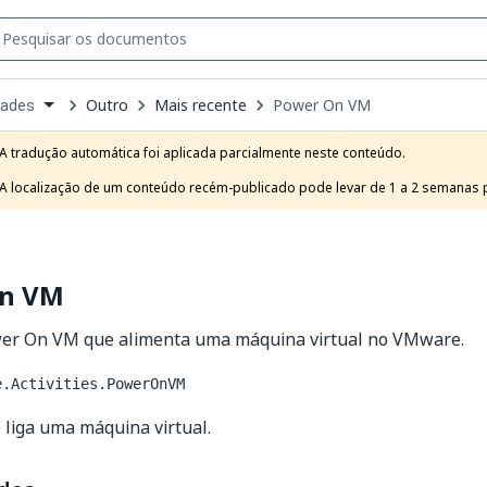
Outro
Mais recente
Power On VM
dades
own
e
A tradução automática foi aplicada parcialmente neste conteúdo.

t
A localização de um conteúdo recém-publicado pode levar de 1 a 2 semanas pa
On VM
wer On VM que alimenta uma máquina virtual no VMware.
e.Activities.PowerOnVM
e liga uma máquina virtual.