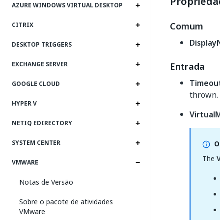
Proprieda
AZURE WINDOWS VIRTUAL DESKTOP
Comum
CITRIX
Displa
DESKTOP TRIGGERS
EXCHANGE SERVER
Entrada
Timeou
GOOGLE CLOUD
thrown. 
HYPER V
Virtual
NETIQ EDIRECTORY
SYSTEM CENTER
O
The
VMWARE
Notas de Versão
Sobre o pacote de atividades
VMware