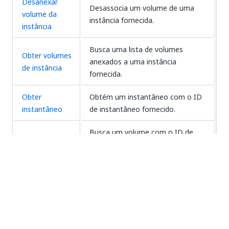
Desanexar
Desassocia um volume de uma
volume da
instância fornecida.
instância
Busca uma lista de volumes
Obter volumes
anexados a uma instância
de instância
fornecida.
Obter
Obtém um instantâneo com o ID
instantâneo
de instantâneo fornecido.
Busca um volume com o ID de
Obter volume
volume fornecido.
Busca uma lista de volumes em
Obter lista de
uma zona de disponibilidade
volumes
específica.
Adiciona o usuário de IAM
Add User to
especificado ao grupo de IAM