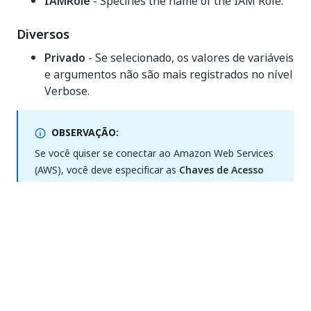
IAMRole
- Specifies the name of the IAM Role.
Diversos
Privado
- Se selecionado, os valores de variáveis
e argumentos não são mais registrados no nível
Verbose.
OBSERVAÇÃO:
Se você quiser se conectar ao Amazon Web Services
(AWS), você deve especificar as
Chaves de Acesso
(AccessKeyId e SecretAccessKey) ou um
IAMRole
(quando o robô está sendo executado dentro de
uma instância EC2). A conexão por meio da opção
Função de IAM
requer que o UiPath Robot que
executa a automação seja implantado em uma
instância do AWS EC2 à qual a função de IAM
especificada está anexada. Siga as etapas descritas
na
documentação da AWS
.